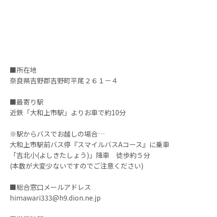
■所在地
奈良県吉野郡吉野町平尾２６１－４
■最寄り駅
近鉄「大和上市駅」よりお車で約10分
※駅からバスでお越しの場合…
大和上市駅前バス停『スマイルバスAコース』に乗車
「吉北小(よしきたしょう)」降車 徒歩約５分
(本数が大変少ないですのでご注意ください)
■総合窓口メールアドレス
himawari333@h9.dion.ne.jp