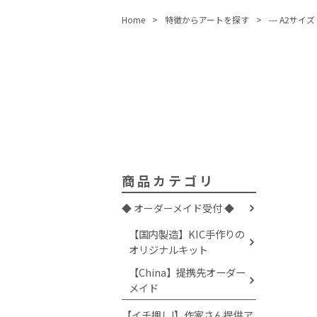
Home
特徴からアートを探す
--- A2サイズ
商品カテゴリ
◆ オーダーメイド受付 ◆
【国内製造】KIC手作りの
オリジナルキット
【China】提携先オーダー
メイド
【イチ押し!】作家さん提供ア