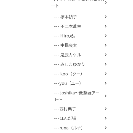
ート
--- 塚本禎子
--- 不二本蒼生
--- Hiro兄。
--- 中橋爽太
--- 鬼辰カケル
--- みしまゆかり
--- koo（クー）
---you（ユー）
---toshika〜曼荼羅アー
ト〜
---西村典子
---ほんだ猫
---runa（ルナ）