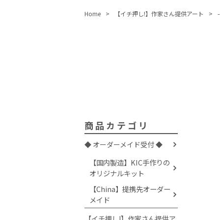
Home
【イチ押し!】作家さん提供アート
商品カテゴリ
◆ オーダーメイド受付 ◆
【国内製造】KIC手作りの
オリジナルキット
【China】提携先オーダー
メイド
【イチ押し!】作家さん提供ア