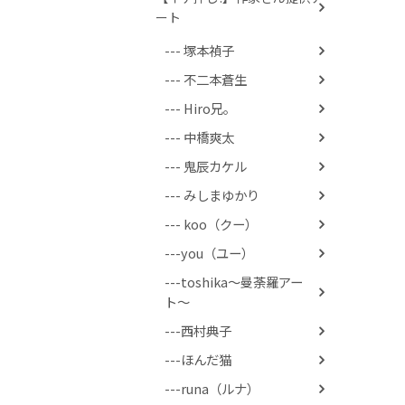
ート
--- 塚本禎子
--- 不二本蒼生
--- Hiro兄。
--- 中橋爽太
--- 鬼辰カケル
--- みしまゆかり
--- koo（クー）
---you（ユー）
---toshika〜曼荼羅アー
ト〜
---西村典子
---ほんだ猫
---runa（ルナ）